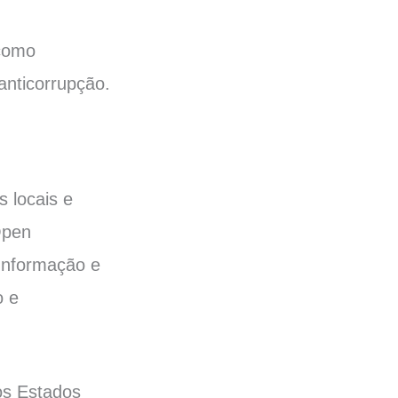
 como
 anticorrupção.
 locais e
Open
 Informação e
o e
os Estados