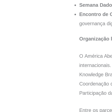
Semana Dado
Encontro de 
governança dig
Organização l
O América Aber
internacionai
Knowledge Bras
Coordenação d
Participação d
Entre os parce