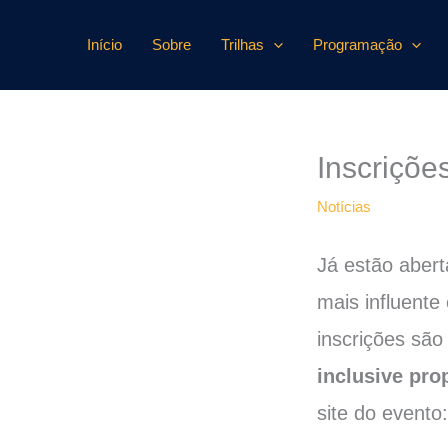
Ir
para
Início
Sobre
Trilhas
Programação
o
conteúdo
Inscriçõe
Notícias
Já estão abert
mais influente
inscrições são
inclusive pro
site do evento