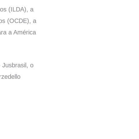
os (ILDA), a
os (OCDE), a
ra a América
 Jusbrasil, o
rzedello